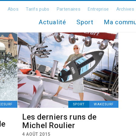
Abos
Tarifs pubs
Partenaires
Entreprise
Archives
Actualité
Sport
Ma comm
KESURF
SPORT
WAKESURF
Les derniers runs de
le
Michel Roulier
4 AOÛT 2015