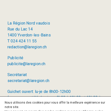
La Région Nord vaudois
Rue du Lac 14
1400 Yverdon-les-Bains
T 024 424 11 55
redaction@laregion.ch
Publicité
publicite@laregion.ch
Secrétariat
secretariat@laregion.ch
Guichet ouvert: lu-je de 8h00-12h00
(permanence téléphonique: 8h00 à 12h00 et 13h00 à
Nous utilisons des cookies pour vous offrir la meilleure expérience sur
17h00)
notre site.