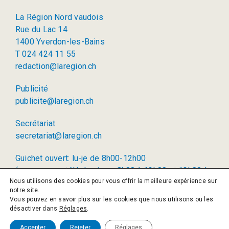
La Région Nord vaudois
Rue du Lac 14
1400 Yverdon-les-Bains
T 024 424 11 55
redaction@laregion.ch
Publicité
publicite@laregion.ch
Secrétariat
secretariat@laregion.ch
Guichet ouvert: lu-je de 8h00-12h00
(permanence téléphonique: 8h00 à 12h00 et 13h00 à
Nous utilisons des cookies pour vous offrir la meilleure expérience sur
17h00)
notre site.
Vous pouvez en savoir plus sur les cookies que nous utilisons ou les
© 2026 La Région SA
désactiver dans
Réglages
.
Politique de confidentialité
Accepter
Rejeter
Réglages