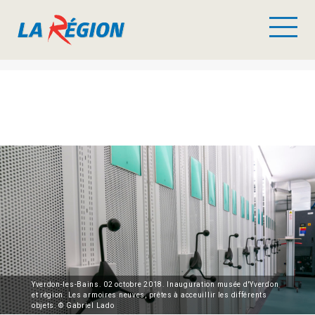
Yverdon-les-Bains. 02 octobre 2018. Inauguration musée d'Yverdon
et région. Les armoires neuves, prêtes à acceuillir les différents
objets. © Gabriel Lado