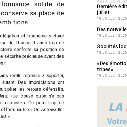
ARTICLES RÉC
rformance solide de
Dernière édit
juillet
e conserve sa place de
18 JUILLET 202
 ambitions.
Des nouvelle
légation et troisième victoire
18 JUILLET 202
posé de Thoune II sans trop de
Sociétés loc
ictoire conforte sa position de
18 JUILLET 202
de sécurité précieuse avant des
nir.
«Des émotio
tripes»
ans réelle réponse à apporter,
18 JUILLET 202
r autant. Des imprécisions ont
ltiplier les retours défensifs,
ara: «Je trouve qu’on n’a pas
os capacités. On perd trop de
fforts inutiles. On va travailler
cela.»