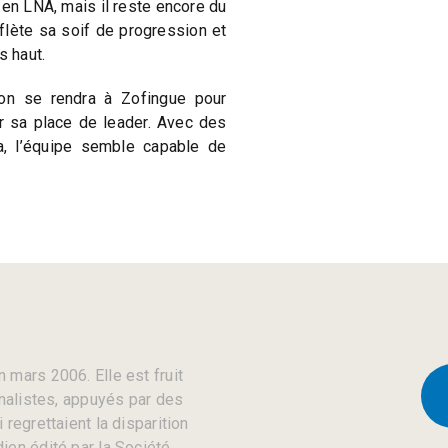
 en LNA, mais il reste encore du
eflète sa soif de progression et
s haut.
don se rendra à Zofingue pour
r sa place de leader. Avec des
, l’équipe semble capable de
 mars 2006. Elle est fruit
rnalistes, appuyés par des
regrettaient la disparition
ien édité par la Société