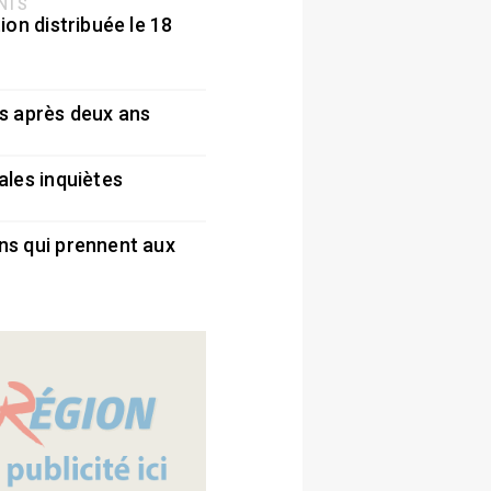
ENTS
ion distribuée le 18
5
s après deux ans
5
ales inquiètes
5
ns qui prennent aux
5