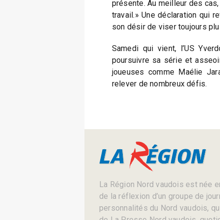
présente. Au meilleur des cas,
travail.» Une déclaration qui r
son désir de viser toujours plu
Samedi qui vient, l’US Yver
poursuivre sa série et asseoi
joueuses comme Maélie Jara
relever de nombreux défis.
La Région Nord vaudois est née en
de la réflexion d’un groupe de jou
personnalités du Nord vaudois, qui 
de La Presse Nord vaudois, quotid