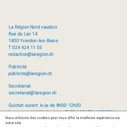
La Région Nord vaudois
Rue du Lac 14
1400 Yverdon-les-Bains
T 024 424 11 55
redaction@laregion.ch
Publicité
publicite@laregion.ch
Secrétariat
secretariat@laregion.ch
Guichet ouvert: lu-je de 8h00-12h00
(permanence téléphonique: 8h00 à 12h00 et 13h00 à
Nous utilisons des cookies pour vous offrir la meilleure expérience sur
17h00)
notre site.