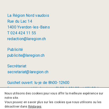
La Région Nord vaudois
Rue du Lac 14
1400 Yverdon-les-Bains
T 024 424 11 55
redaction@laregion.ch
Publicité
publicite@laregion.ch
Secrétariat
secretariat@laregion.ch
Guichet ouvert: lu-je de 8h00-12h00
(permanence téléphonique: 8h00 à 12h00 et 13h00 à
Nous utilisons des cookies pour vous offrir la meilleure expérience sur
17h00)
notre site.
Vous pouvez en savoir plus sur les cookies que nous utilisons ou les
© 2026 La Région SA
désactiver dans
Réglages
.