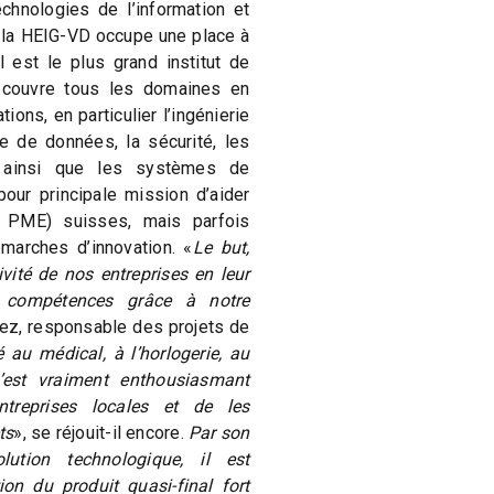
echnologies de l’information et
 la HEIG-VD occupe une place à
Il est le plus grand institut de
 couvre tous les domaines en
ons, en particulier l’ingénierie
nte de données, la sécurité, les
 ainsi que les systèmes de
our principale mission d’aider
u PME) suisses, mais parfois
émarches d’innovation. «
Le but,
ivité de nos entreprises en leur
 compétences grâce à notre
ez, responsable des projets de
 au médical, à l’horlogerie, au
c’est vraiment enthousiasmant
ntreprises locales et de les
ts
», se réjouit-il encore.
Par son
lution technologique, il est
tion du produit quasi-final fort