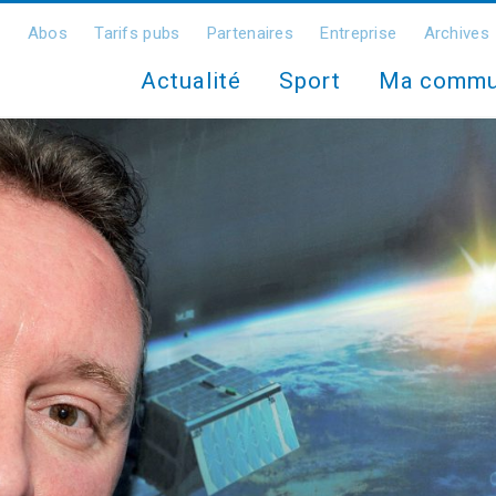
Abos
Tarifs pubs
Partenaires
Entreprise
Archives
Actualité
Sport
Ma comm