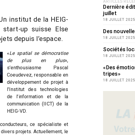
ARTICLES RÉC
Dernière édit
juillet
n institut de la HEIG-
18 JUILLET 202
 start-up suisse Else
Des nouvelle
jets depuis l’espace.
18 JUILLET 202
Sociétés loc
«
Le spatial se démocratise
18 JUILLET 202
de plus en plus
»,
«Des émotio
s’enthousiasme Pascal
tripes»
Coeudevez, responsable en
18 JUILLET 202
développement de projet à
l’Institut des technologies
de l’information et de la
communication (IICT) de la
HEIG-VD.
conducteurs, ce spécialiste et
divers projets. Actuellement, le