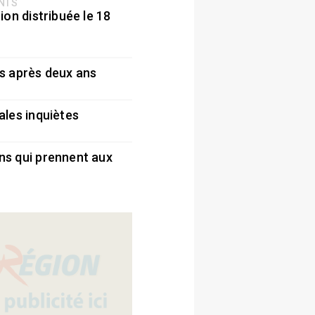
ENTS
ion distribuée le 18
5
s après deux ans
5
ales inquiètes
5
ns qui prennent aux
5