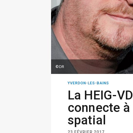
©DR
YVERDON-LES-BAINS
La HEIG-VD
connecte à 
spatial
23 FÉVRIER 2017