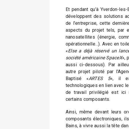
Et pendant qu’à Yverdon-les-B
développent des solutions a
de l’entreprise, cette derniè
aspects du projet tels, par 
nanosatellites (énergie, com
opérationnelle…). Avec en toile
«
Else a déjà réservé un lan
société américaine SpaceX
», 
aussi ci-dessous). Par ailleu
autre projet piloté par l’Age
Baptisé «
ARTES 5
», il e
technologiques en lien avec le
de travail privilégié est ici 
certains composants.
Ainsi, même devant leurs or
composants électroniques, ils
Bains, à vivre aussi la tête dan