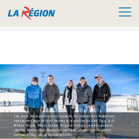
Les jours où la patinoire est ouverte, les jeunes de L’Auberson
consacrent près de trois heures à la gestion du site. De g. à dr.:
Arthur Tyrode, Denis Leuba, Virginie Truhan, James Leuba et
Jérémy Montandon. Augustin Jaccard (absent sur la photo)
complète l’équipe. @ Carole Alkabes