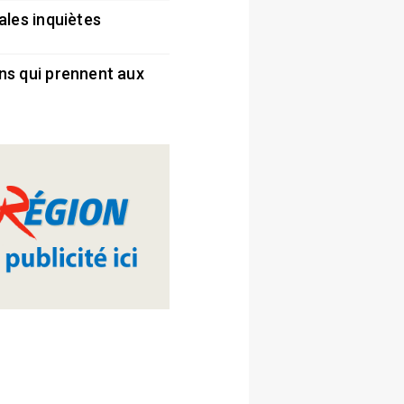
ales inquiètes
5
ns qui prennent aux
5