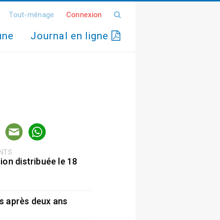
Tout-ménage
Connexion
une
Journal en ligne
ENTS
ion distribuée le 18
5
s après deux ans
5