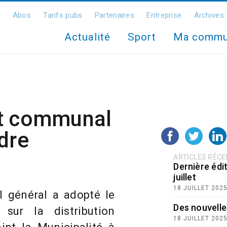
Abos
Tarifs pubs
Partenaires
Entreprise
Archives
Actualité
Sport
Ma comm
nt communal
dre
ARTICLES RÉC
Dernière édit
juillet
18 JUILLET 202
 général a adopté le
Des nouvelle
sur la distribution
18 JUILLET 202