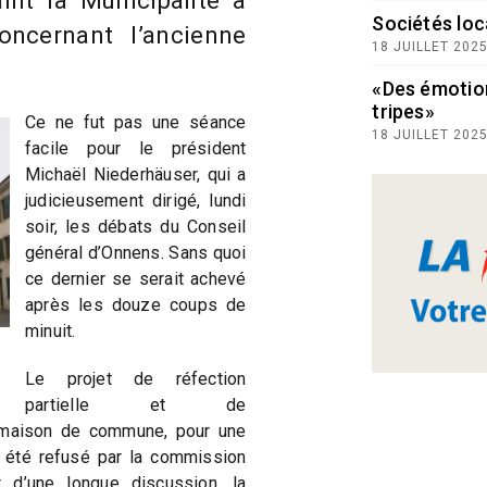
int la Municipalité à
Sociétés loc
concernant l’ancienne
18 JUILLET 202
.
«Des émotio
tripes»
Ce ne fut pas une séance
18 JUILLET 202
facile pour le président
Michaël Niederhäuser, qui a
judicieusement dirigé, lundi
soir, les débats du Conseil
général d’Onnens. Sans quoi
ce dernier se serait achevé
après les douze coups de
minuit.
Le projet de réfection
partielle et de
e maison de commune, pour une
été refusé par la commission
 d’une longue discussion, la