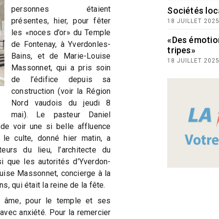
personnes étaient
Sociétés loc
présentes, hier, pour fêter
18 JUILLET 202
les «noces d’or» du Temple
«Des émotio
de Fontenay, à Yverdonles-
tripes»
Bains, et de Marie-Louise
18 JUILLET 202
Massonnet, qui a pris soin
de l’édifice depuis sa
construction (voir la Région
Nord vaudois du jeudi 8
mai). Le pasteur Daniel
de voir une si belle affluence
le culte, donné hier matin, a
urs du lieu, l’architecte du
si que les autorités d’Yverdon-
ouise Massonnet, concierge à la
, qui était la reine de la fête.
t âme, pour le temple et ses
 avec anxiété. Pour la remercier