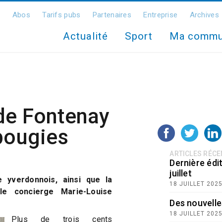
Abos
Tarifs pubs
Partenaires
Entreprise
Archives
Actualité
Sport
Ma comm
de Fontenay
bougies
ARTICLES RÉC
Dernière édit
juillet
e yverdonnois, ainsi que la
18 JUILLET 202
ble concierge Marie-Louise
Des nouvelle
18 JUILLET 202
Plus de trois cents