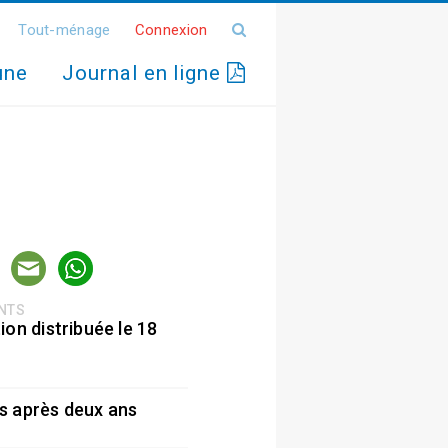
Tout-ménage
Connexion
une
Journal en ligne
ENTS
ion distribuée le 18
5
s après deux ans
5