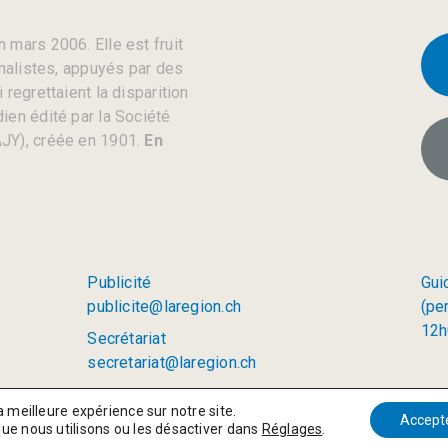
 mars 2006. Elle est fruit
rnalistes, appuyés par des
regrettaient la disparition
ien édité par la Société
JY), créée en 1901.
En
Publicité
Gui
publicite@laregion.ch
(pe
12h
Secrétariat
secretariat@laregion.ch
a meilleure expérience sur notre site.
Accept
que nous utilisons ou les désactiver dans
Réglages
.