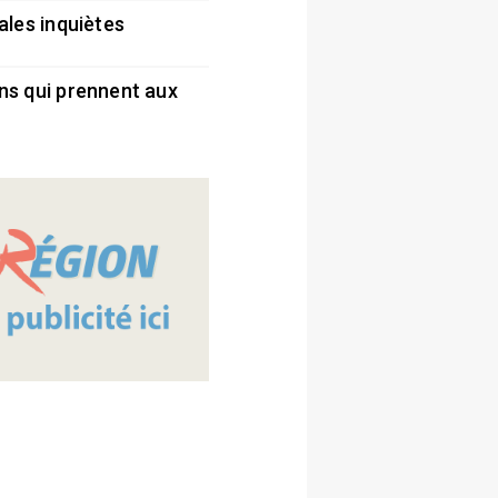
ales inquiètes
5
ns qui prennent aux
5