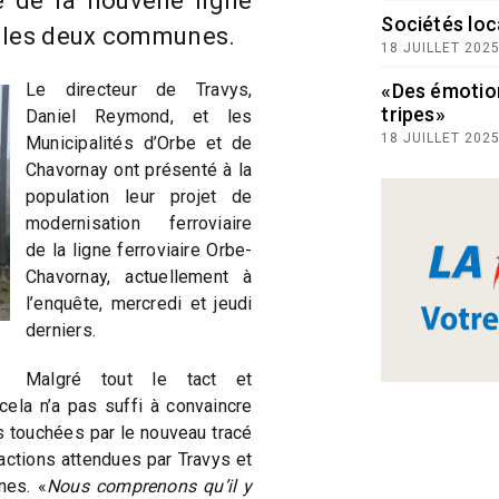
e de la nouvelle ligne
Sociétés loc
ra les deux communes.
18 JUILLET 202
Le directeur de Travys,
«Des émotio
tripes»
Daniel Reymond, et les
18 JUILLET 202
Municipalités d’Orbe et de
Chavornay ont présenté à la
population leur projet de
modernisation ferroviaire
de la ligne ferroviaire Orbe-
Chavornay, actuellement à
l’enquête, mercredi et jeudi
derniers.
Malgré tout le tact et
cela n’a pas suffi à convaincre
s touchées par le nouveau tracé
éactions attendues par Travys et
nes. «
Nous comprenons qu’il y