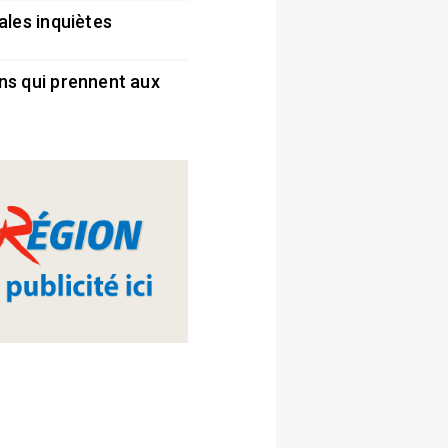
ales inquiètes
5
ns qui prennent aux
5