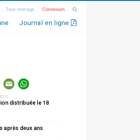
Tout-ménage
Connexion
une
Journal en ligne
ENTS
ion distribuée le 18
5
s après deux ans
5