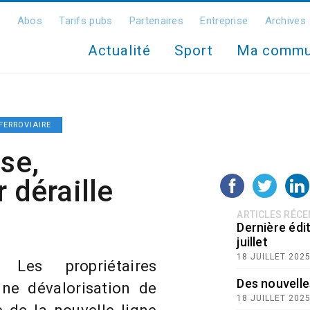
Abos
Tarifs pubs
Partenaires
Entreprise
Archives
Actualité
Sport
Ma comm
FERROVIAIRE
sse,
 déraille
ARTICLES RÉC
Dernière édit
juillet
18 JUILLET 202
 Les propriétaires
Des nouvelle
une dévalorisation de
18 JUILLET 202