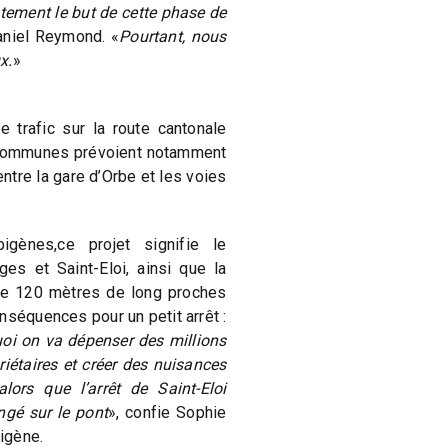
stement le but de cette phase de
aniel Reymond. «
Pourtant, nous
x.
»
e trafic sur la route cantonale
 Communes prévoient notamment
entre la gare d’Orbe et les voies
igènes,ce projet signifie le
es et Saint-Eloi, ainsi que la
de 120 mètres de long proches
nséquences pour un petit arrêt :
i on va dépenser des millions
riétaires et créer des nuisances
lors que l’arrêt de Saint-Eloi
ongé sur le pont
», confie Sophie
bigène.