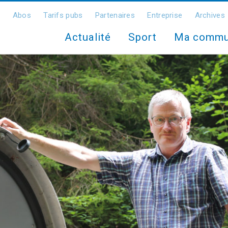
Abos
Tarifs pubs
Partenaires
Entreprise
Archives
Actualité
Sport
Ma comm