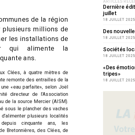
ARTICLES RÉC
Dernière édit
juillet
communes de la région
18 JUILLET 202
r plusieurs millions de
Des nouvelle
r les installations de
18 JUILLET 202
r qui alimente la
Sociétés loc
18 JUILLET 202
nquante ans.
«Des émotio
 aux Clées, à quatre mètres de
tripes»
te remonte des entrailles de la
18 JUILLET 202
, une «eau parfaite», selon Joël
té directeur de l’Association
u de la source Mercier (AISM).
ché sous le plancher des vaches
 d’alimenter plusieurs localités
 depuis cinquante ans, les
e Bretonnières, des Clées, de