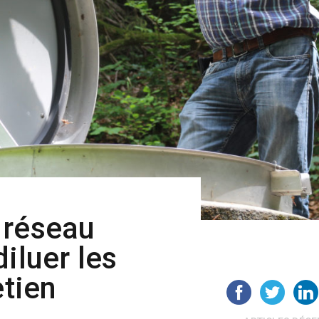
 réseau
iluer les
etien