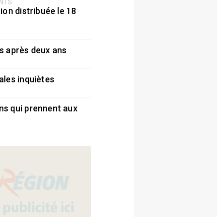
ENTS
ion distribuée le 18
5
s après deux ans
5
ales inquiètes
5
ns qui prennent aux
5