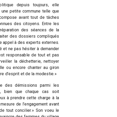
olitique depuis toujours, elle
 une petite commune telle que
e compose avant tout de tâches
onnues des citoyens. Entre les
préparation des séances de la
traiter des dossiers compliqués
re appel à des experts externes.
té et ne pas hésiter à demander
 est responsable de tout et pas
eiller la déchetterie, nettoyer
lle ou encore chanter au giron
e d’esprit et de la modestie.»
e des démissions parmi les
e, bien que chaque cas soit
eux à prendre cette charge à la
la mesure de l’engagement avant
e de tout concilier.» Son voeu le
onvaincre des femmes du village