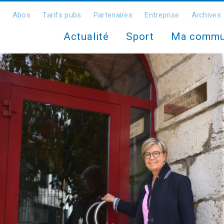
Abos
Tarifs pubs
Partenaires
Entreprise
Archives
Actualité
Sport
Ma comm