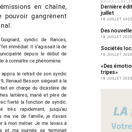
ARTICLES RÉC
Démissions en chaîne,
Dernière édit
juillet
e pouvoir gangrènent
18 JUILLET 202
nal.
Des nouvelle
18 JUILLET 202
 Guignard, syndic de Rances,
et immédiat. Il s’agissait là de
Sociétés loc
unicipalité depuis le début de
18 JUILLET 202
eule à connaître ce phénomène.
«Des émotio
tripes»
 appris le retrait de son syndic
18 JUILLET 202
19, Renaud Besson siégeait à la
tait en charge du dicastère de
hes laitières, marié et père de
ec fierté la fonction de syndic.
é très rapidement, jusqu’au
s ma vie de famille, je n’avais
r à mon métier. Je me levais à
s et ma journée se terminait