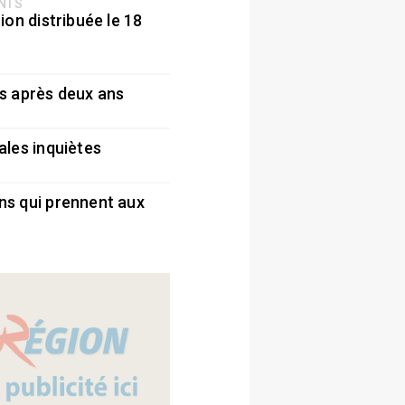
ENTS
ion distribuée le 18
5
s après deux ans
5
ales inquiètes
5
ns qui prennent aux
5