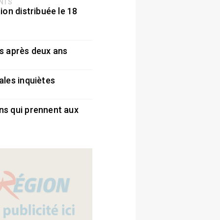
ENTS
ion distribuée le 18
5
s après deux ans
5
ales inquiètes
5
ns qui prennent aux
5