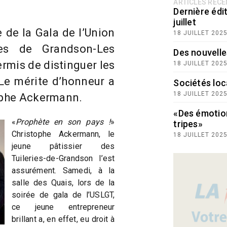
ARTICLES RÉC
Dernière édit
juillet
 de la Gala de l’Union
18 JUILLET 202
les de Grandson-Les
Des nouvelle
ermis de distinguer les
18 JUILLET 202
Le mérite d’honneur a
Sociétés loc
18 JUILLET 202
tophe Ackermann.
«Des émotio
«
Prophète en son pays !
»
tripes»
Christophe Ackermann, le
18 JUILLET 202
jeune pâtissier des
Tuileries-de-Grandson l’est
assurément. Samedi, à la
salle des Quais, lors de la
soirée de gala de l’USLGT,
ce jeune entrepreneur
brillant a, en effet, eu droit à