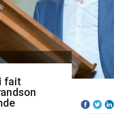
 fait
randson
nde