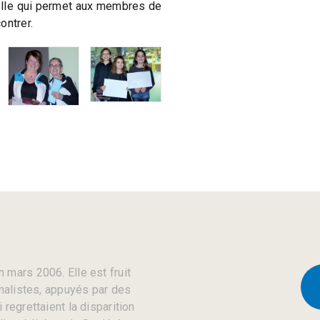
elle qui permet aux membres de
ontrer.
 mars 2006. Elle est fruit
rnalistes, appuyés par des
regrettaient la disparition