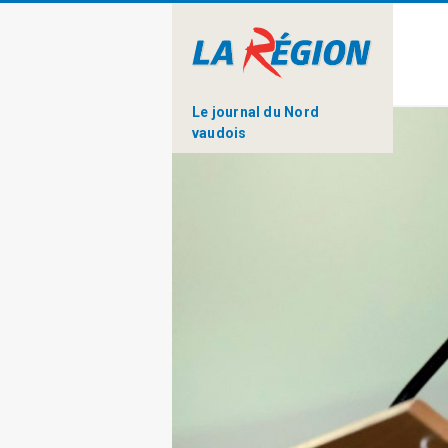
Le journal du Nord
vaudois