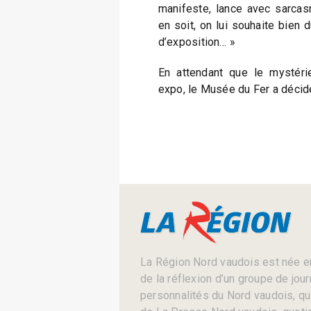
manifeste, lance avec sarcasme
en soit, on lui souhaite bien 
d’exposition… »
En attendant que le mystéri
expo, le Musée du Fer a décidé
La Région Nord vaudois est née en
de la réflexion d’un groupe de jou
personnalités du Nord vaudois, qui 