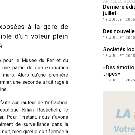
ARTICLES RÉC
Dernière édit
juillet
18 JUILLET 202
xposées à la gare de
Des nouvelle
ible d’un voleur plein
18 JUILLET 202
é.
Sociétés loc
18 JUILLET 202
op pour le Musée du Fer et du
«Des émotio
 une partie de son exposition
tripes»
 murs. Alors qu’une première
18 JUILLET 202
ernier, une seconde a fait rage à
ine.
ite sur l’auteur de l’infraction.
plique Kilian Rustichelli, le
. Pour l’instant, nous n’avons
aiment de surveillance dans la
a nuit, bien qu’elle soit fermée à