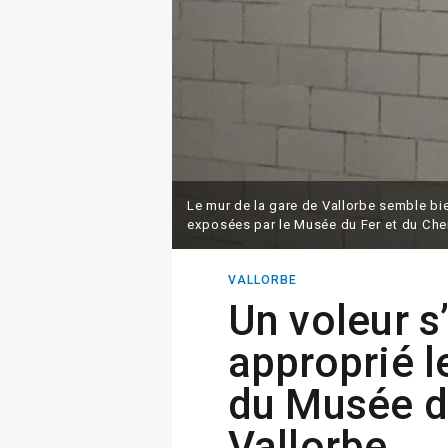
Le mur de la gare de Vallorbe semble bi
exposées par le Musée du Fer et du Che
VALLORBE
Un voleur s
approprié l
du Musée d
Vallorbe