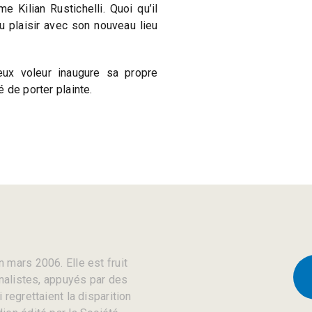
 Kilian Rustichelli. Quoi qu’il
du plaisir avec son nouveau lieu
eux voleur inaugure sa propre
 de porter plainte.
 mars 2006. Elle est fruit
rnalistes, appuyés par des
regrettaient la disparition