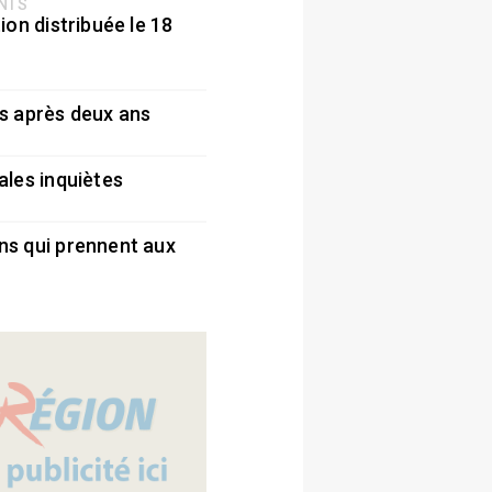
ENTS
ion distribuée le 18
5
s après deux ans
5
ales inquiètes
5
ns qui prennent aux
5