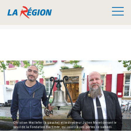
Christian Maillefer (à gauche) et le directeur Julien Maret devant le
seuil de la Fondation Bartimée, qui ouvrira ses portes ce samedi.