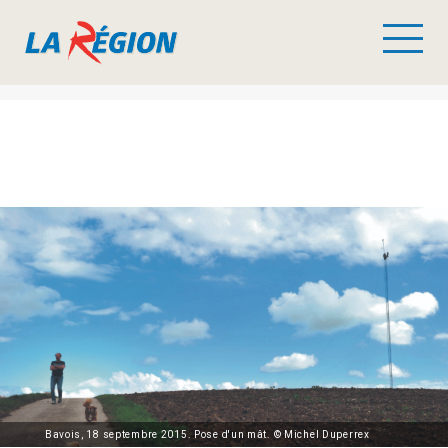
Bavois, 18 septembre 2015. Pose d'un mât. © Michel Duperrex