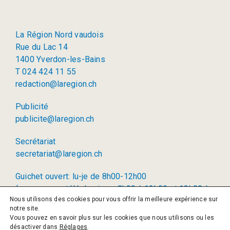
La Région Nord vaudois
Rue du Lac 14
1400 Yverdon-les-Bains
T 024 424 11 55
redaction@laregion.ch
Publicité
publicite@laregion.ch
Secrétariat
secretariat@laregion.ch
Guichet ouvert: lu-je de 8h00-12h00
(permanence téléphonique: 8h00 à 12h00 et 13h00 à
Nous utilisons des cookies pour vous offrir la meilleure expérience sur
17h00)
notre site.
Vous pouvez en savoir plus sur les cookies que nous utilisons ou les
© 2026 La Région SA
désactiver dans
Réglages
.