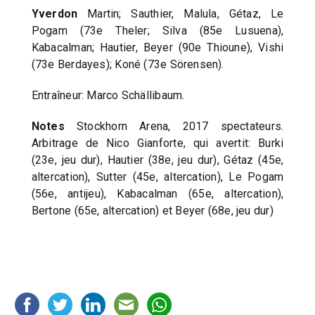
Yverdon
Martin; Sauthier, Malula, Gétaz, Le
Pogam (73e Theler; Silva (85e Lusuena),
Kabacalman; Hautier, Beyer (90e Thioune), Vishi
(73e Berdayes); Koné (73e Sörensen).
Entraîneur: Marco Schällibaum.
Notes
Stockhorn Arena, 2017 spectateurs.
Arbitrage de Nico Gianforte, qui avertit: Burki
(23e, jeu dur), Hautier (38e, jeu dur), Gétaz (45e,
altercation), Sutter (45e, altercation), Le Pogam
(56e, antijeu), Kabacalman (65e, altercation),
Bertone (65e, altercation) et Beyer (68e, jeu dur)