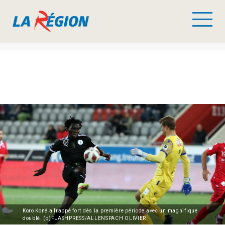
Koro Koné a frappé fort dès la première période avec un magnifique
doublé. (c)FLASHPRESS/ALLENSPACH OLIVIER