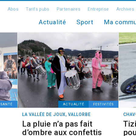
Abos
Tarifs pubs
Partenaires
Entreprise
Archives
Actualité
Sport
Ma comm
SANTÉ
ACTUALITÉ
FESTIVITÉS
LA VALLÉE DE JOUX, VALLORBE
CHAV
La pluie n’a pas fait
Tiz
d’ombre aux confettis
pou