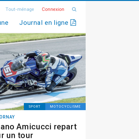
Tout-ménage
Connexion
une
Journal en ligne
SPORT
MOTOCYCLISME
ORNAY
iano Amicucci repart
r un tour