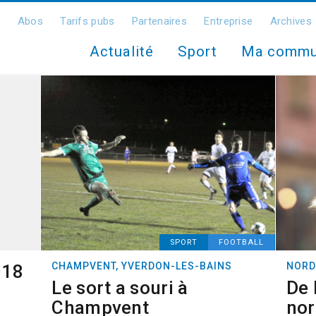
Abos
Tarifs pubs
Partenaires
Entreprise
Archives
Actualité
Sport
Ma comm
SPORT
FOOTBALL
CHAMPVENT, YVERDON-LES-BAINS
NORD
018
Le sort a souri à
De 
Champvent
nor