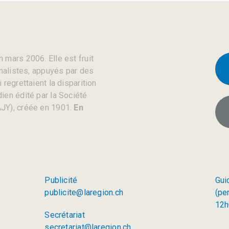
 mars 2006. Elle est fruit
rnalistes, appuyés par des
regrettaient la disparition
ien édité par la Société
JY), créée en 1901.
En
Publicité
Gui
publicite@laregion.ch
(pe
12h
Secrétariat
secretariat@laregion.ch