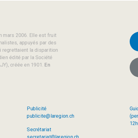
 mars 2006. Elle est fruit
rnalistes, appuyés par des
regrettaient la disparition
ien édité par la Société
JY), créée en 1901.
En
Publicité
Gui
publicite@laregion.ch
(pe
12h
Secrétariat
secretariat@laregion.ch