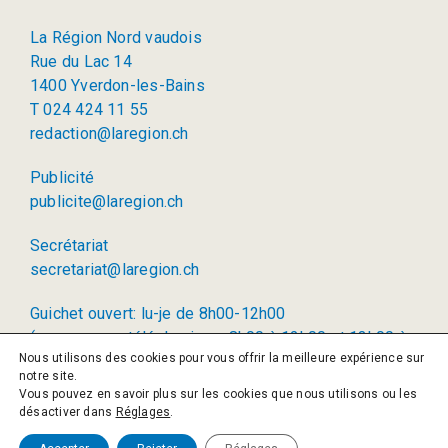
La Région Nord vaudois
Rue du Lac 14
1400 Yverdon-les-Bains
T 024 424 11 55
redaction@laregion.ch
Publicité
publicite@laregion.ch
Secrétariat
secretariat@laregion.ch
Guichet ouvert: lu-je de 8h00-12h00
(permanence téléphonique: 8h00 à 12h00 et 13h00 à
Nous utilisons des cookies pour vous offrir la meilleure expérience sur
17h00)
notre site.
Vous pouvez en savoir plus sur les cookies que nous utilisons ou les
© 2026 La Région SA
désactiver dans
Réglages
.
Politique de confidentialité