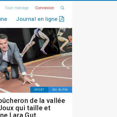
Tout-ménage
Connexion
une
Journal en ligne
SPORT
SKI ALPIN
bûcheron de la vallée
Joux qui taille et
ine Lara Gut