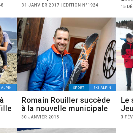
48
31 JANVIER 2017 | EDITION N°1924
15 DÉ
I ALPIN
SPORT
SKI ALPIN
 à
Romain Rouiller succède
Le 
ille
à la nouvelle municipale
Jeu
30 JANVIER 2015
3 FÉV