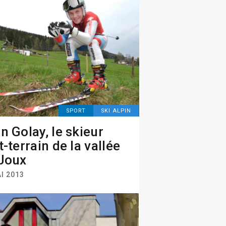
SPORT
SKI ALPIN
n Golay, le skieur
t-terrain de la vallée
Joux
I 2013