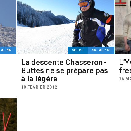
I ALPIN
SPORT
SKI ALPIN
La descente Chasseron-
L’Y
Buttes ne se prépare pas
fre
à la légère
16 M
10 FÉVRIER 2012