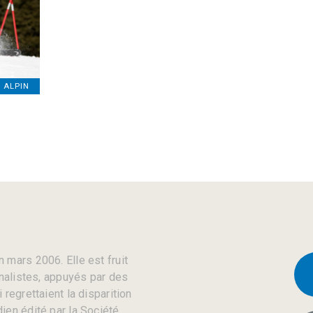
I ALPIN
 mars 2006. Elle est fruit
rnalistes, appuyés par des
regrettaient la disparition
ien édité par la Société