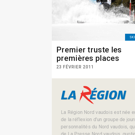
SK
Premier truste les
premières places
23 FÉVRIER 2011
La Région Nord vaudois est née en
de la réflexion d’un groupe de jou
personnalités du Nord vaudois, qui 
de La Presse Nord vaudois, quotid