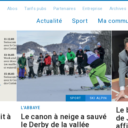
Abos
Tarifs pubs
Partenaires
Entreprise
Archives
Actualité
Sport
Ma comm
SPORT
SKI ALPIN
L'ABBAYE
Le 
it à
Le canon à neige a sauvé
de 
le Derby de la vallée
aff