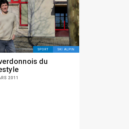
SPORT
SKI ALPIN
verdonnois du
estyle
ARS 2011