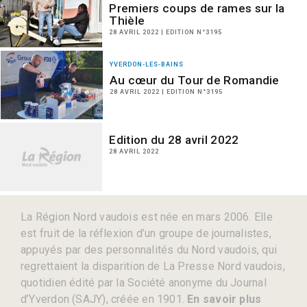
Premiers coups de rames sur la
Thièle
28 AVRIL 2022 | EDITION N°3195
YVERDON-LES-BAINS
Au cœur du Tour de Romandie
28 AVRIL 2022 | EDITION N°3195
Edition du 28 avril 2022
28 AVRIL 2022
La Région Nord vaudois est née en mars 2006. Elle
est fruit de la réflexion d’un groupe de journalistes,
appuyés par des personnalités du Nord vaudois, qui
regrettaient la disparition de La Presse Nord vaudois,
quotidien édité par la Société anonyme du Journal
d’Yverdon (SAJY), créée en 1901.
En savoir plus