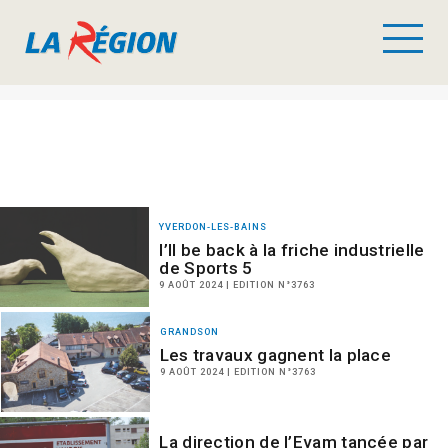
YVERDON-LES-BAINS
I’ll be back à la friche industrielle
de Sports 5
9 AOÛT 2024 | EDITION N°3763
GRANDSON
Les travaux gagnent la place
9 AOÛT 2024 | EDITION N°3763
La direction de l’Evam tancée par