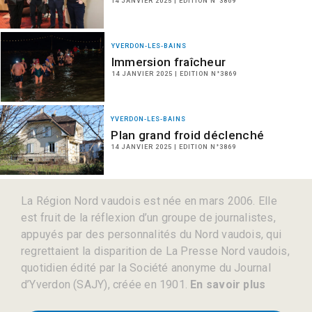
14 JANVIER 2025 | EDITION N°3869
YVERDON-LES-BAINS
Immersion fraîcheur
14 JANVIER 2025 | EDITION N°3869
YVERDON-LES-BAINS
Plan grand froid déclenché
14 JANVIER 2025 | EDITION N°3869
La Région Nord vaudois est née en mars 2006. Elle
est fruit de la réflexion d’un groupe de journalistes,
appuyés par des personnalités du Nord vaudois, qui
regrettaient la disparition de La Presse Nord vaudois,
quotidien édité par la Société anonyme du Journal
d’Yverdon (SAJY), créée en 1901.
En savoir plus