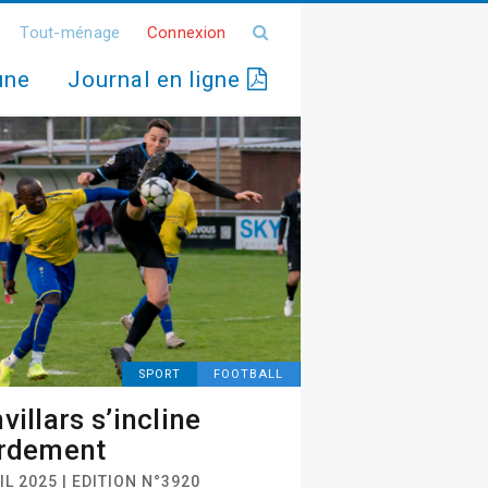
Tout-ménage
Connexion
une
Journal en ligne
SPORT
FOOTBALL
villars s’incline
rdement
IL 2025 | EDITION N°3920