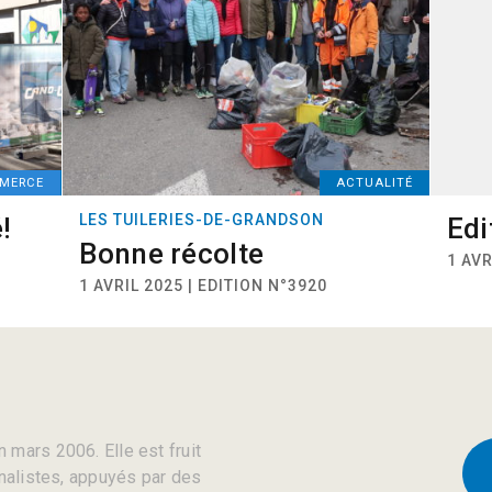
MERCE
ACTUALITÉ
LES TUILERIES-DE-GRANDSON
!
Edi
Bonne récolte
1 AVR
1 AVRIL 2025 | EDITION N°3920
 mars 2006. Elle est fruit
rnalistes, appuyés par des