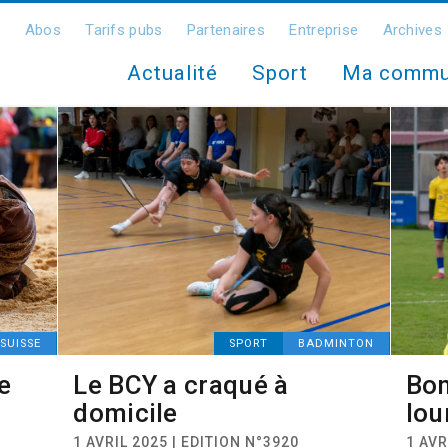
Abos
Tarifs pubs
Partenaires
Entreprise
Archives
Actualité
Sport
Ma comm
SUISSE
SPORT
BADMINTON
e
Le BCY a craqué à
Bon
domicile
lou
1 AVRIL 2025 | EDITION N°3920
1 AVR