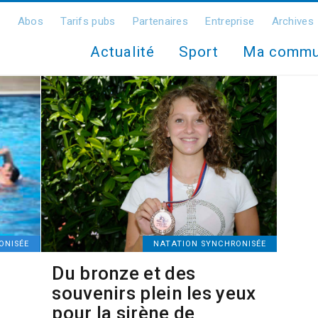
Abos
Tarifs pubs
Partenaires
Entreprise
Archives
Actualité
Sport
Ma comm
ONISÉE
NATATION SYNCHRONISÉE
Du bronze et des
souvenirs plein les yeux
pour la sirène de