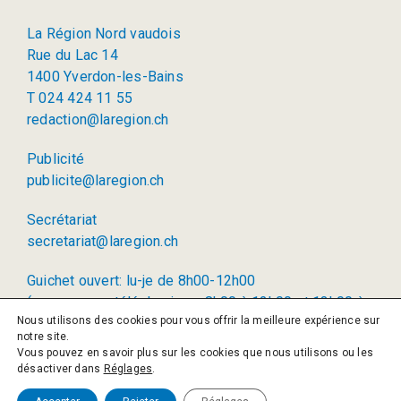
La Région Nord vaudois
Rue du Lac 14
1400 Yverdon-les-Bains
T 024 424 11 55
redaction@laregion.ch
Publicité
publicite@laregion.ch
Secrétariat
secretariat@laregion.ch
Guichet ouvert: lu-je de 8h00-12h00
(permanence téléphonique: 8h00 à 12h00 et 13h00 à
Nous utilisons des cookies pour vous offrir la meilleure expérience sur
17h00)
notre site.
Vous pouvez en savoir plus sur les cookies que nous utilisons ou les
© 2026 La Région SA
désactiver dans
Réglages
.
Politique de confidentialité