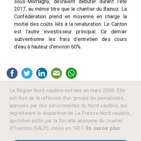
sous-Montagny, devraient débuter durant l’été
2017, au même titre que le chantier du Bainoz. La
Confédération prend en moyenne en charge la
moitié des coûts liés à la renaturation. Le Canton
est l’autre investisseur principal. Ce dernier
subventionne les frais d’entretien des cours
d’eau à hauteur d’environ 60%.
La Région Nord vaudois est née en mars 2006. Elle
est fruit de la réflexion d’un groupe de journalistes,
appuyés par des personnalités du Nord vaudois, qui
regrettaient la disparition de La Presse Nord vaudois,
quotidien édité par la Société anonyme du Journal
d’Yverdon (SAJY), créée en 1901.
En savoir plus