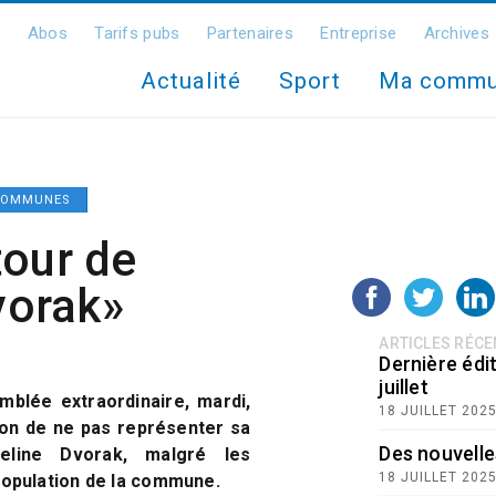
Abos
Tarifs pubs
Partenaires
Entreprise
Archives
Actualité
Sport
Ma comm
OMMUNES
tour de
Dvorak»
ARTICLES RÉC
Dernière édit
juillet
mblée extraordinaire, mardi,
18 JUILLET 202
ion de ne pas représenter sa
Des nouvelle
deline Dvorak, malgré les
18 JUILLET 202
opulation de la commune.