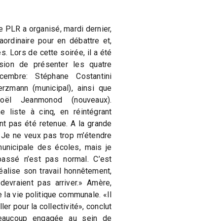
e PLR a organisé, mardi dernier,
ordinaire pour en débattre et,
s. Lors de cette soirée, il a été
sion de présenter les quatre
embre: Stéphane Costantini
rzmann (municipal), ainsi que
oël Jeanmonod (nouveaux).
e liste à cinq, en réintégrant
nt pas été retenue. A la grande
«Je ne veux pas trop m’étendre
a municipale des écoles, mais je
passé n’est pas normal. C’est
alise son travail honnêtement,
evraient pas arriver.» Amère,
 la vie politique communale. «Il
ler pour la collectivité», conclut
beaucoup engagée au sein de