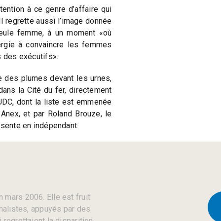
tention à ce genre d’affaire qui
Il regrette aussi l’image donnée
a seule femme, à un moment «où
ergie à convaincre les femmes
s des exécutifs».
dre des plumes devant les urnes,
dans la Cité du fer, directement
UDC, dont la liste est emmenée
l Anex, et par Roland Brouze, le
ésente en indépendant.
 mars 2006. Elle est fruit
rnalistes, appuyés par des
regrettaient la disparition