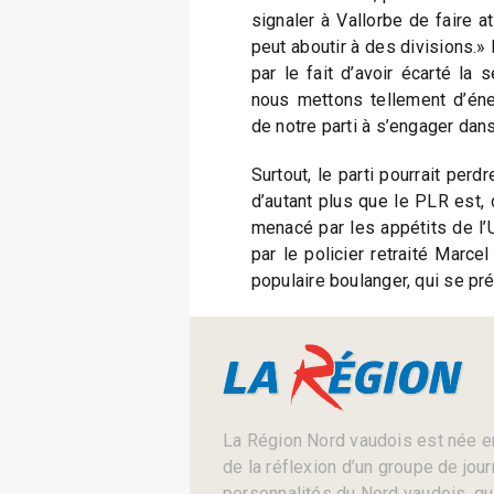
signaler à Vallorbe de faire at
peut aboutir à des divisions.» 
par le fait d’avoir écarté l
nous mettons tellement d’én
de notre parti à s’engager dan
Surtout, le parti pourrait per
d’autant plus que le PLR est, 
menacé par les appétits de l’
par le policier retraité Marce
populaire boulanger, qui se pr
La Région Nord vaudois est née en
de la réflexion d’un groupe de jou
personnalités du Nord vaudois, qui 