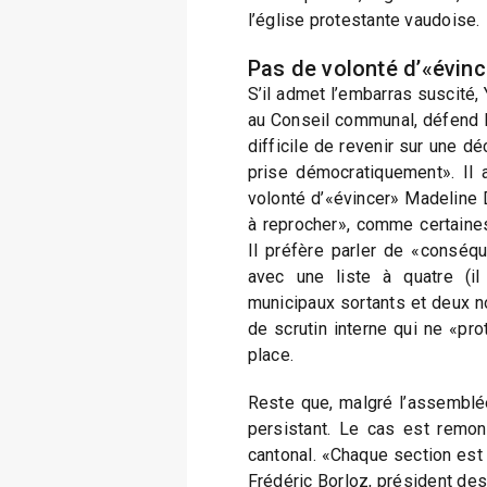
l’église protestante vaudoise.
Pas de volonté d’«évinc
S’il admet l’embarras suscité,
au Conseil communal, défend la 
difficile de revenir sur une dé
prise démocratiquement». Il a
volonté d’«évincer» Madeline D
à reprocher», comme certaines
Il préfère parler de «conséqu
avec une liste à quatre (il 
municipaux sortants et deux n
de scrutin interne qui ne «pr
place.
Reste que, malgré l’assemblée
persistant. Le cas est remont
cantonal. «Chaque section est
Frédéric Borloz, président de