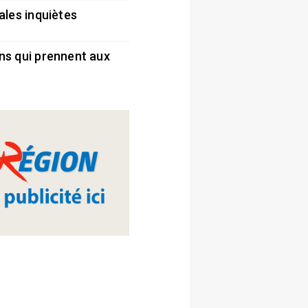
ales inquiètes
5
ns qui prennent aux
5