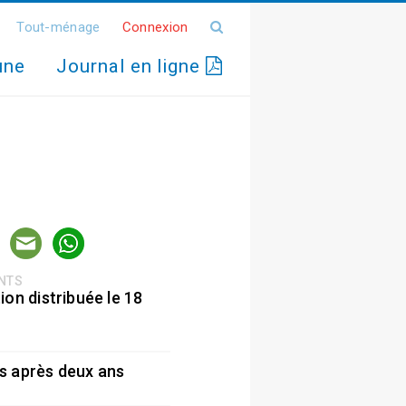
Tout-ménage
Connexion
une
Journal en ligne
ENTS
ion distribuée le 18
5
s après deux ans
5