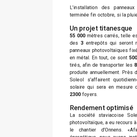
L’installation des panneaux
terminée fin octobre, si la plui
Un projet titanesque
55 000
mètres carrés, telle es
des
3
entrepôts qui seront 
panneaux photovoltaïques fix
en métal. En tout, ce sont
50
tirés, afin de transporter les
8
produite annuellement. Près
Soleol s’affairent quotidien
solaire qui sera en mesure 
2300
foyers.
Rendement optimisé
La société staviacoise Sol
photovoltaïque, a eu recours à
le chantier d’Onnens. «Af