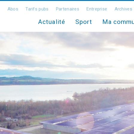
Abos
Tarifs pubs
Partenaires
Entreprise
Archives
Actualité
Sport
Ma comm