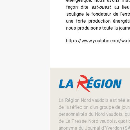
énergétique, nous avons inst
façon dite
est-ouest
, au lie
souligne le fondateur de l’entr
une forte production énergét
nous produisons toute la journ
https://www.youtube.com/wat
La Région Nord vaudois est née en
de la réflexion d’un groupe de jou
personnalités du Nord vaudois, qui 
de La Presse Nord vaudois, quotid
anonyme du Journal d’Yverdon (SA