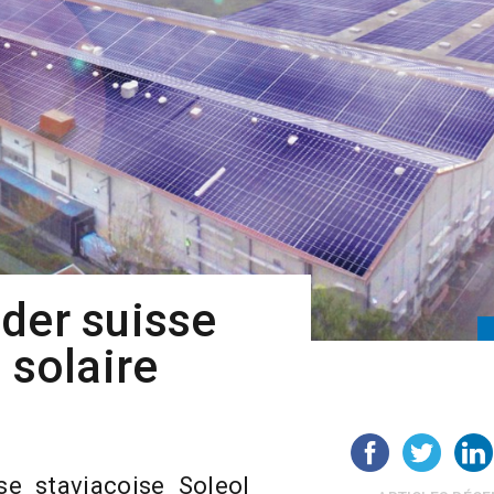
der suisse
 solaire
se staviacoise Soleol