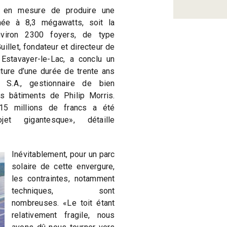
re en mesure de produire une
mée à 8,3 mégawatts, soit la
nviron 2300 foyers, de type
uillet, fondateur et directeur de
Estavayer-le-Lac, a conclu un
oiture d’une durée de trente ans
 S.A., gestionnaire de bien
es bâtiments de Philip Morris.
15 millions de francs a été
t gigantesque», détaille
Inévitablement, pour un parc
solaire de cette envergure,
les contraintes, notamment
techniques, sont
nombreuses. «Le toit étant
relativement fragile, nous