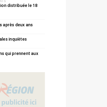
ENTS
ion distribuée le 18
5
s après deux ans
5
ales inquiètes
5
ns qui prennent aux
5