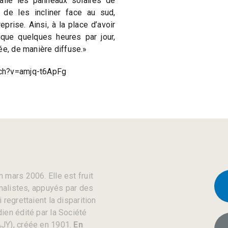
allé les panneaux solaires de
u de les incliner face au sud,
eprise. Ainsi, à la place d’avoir
ique quelques heures par jour,
ée, de manière diffuse.»
ch?v=amjq-t6ApFg
 mars 2006. Elle est fruit
rnalistes, appuyés par des
regrettaient la disparition
ien édité par la Société
JY), créée en 1901.
En