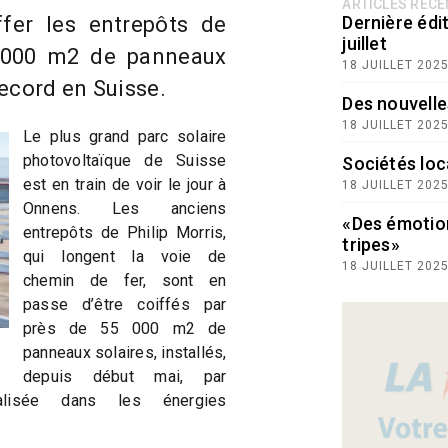
ARTICLES RÉC
ffer les entrepôts de
Dernière édit
juillet
5 000 m2 de panneaux
18 JUILLET 202
ecord en Suisse.
Des nouvelle
18 JUILLET 202
Le plus grand parc solaire
photovoltaïque de Suisse
Sociétés loc
est en train de voir le jour à
18 JUILLET 202
Onnens. Les anciens
«Des émotio
entrepôts de Philip Morris,
tripes»
qui longent la voie de
18 JUILLET 202
chemin de fer, sont en
passe d’être coiffés par
près de 55 000 m2 de
panneaux solaires, installés,
depuis début mai, par
cialisée dans les énergies