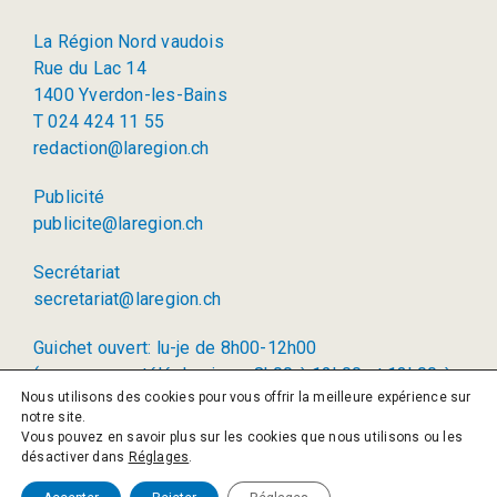
La Région Nord vaudois
Rue du Lac 14
1400 Yverdon-les-Bains
T 024 424 11 55
redaction@laregion.ch
Publicité
publicite@laregion.ch
Secrétariat
secretariat@laregion.ch
Guichet ouvert: lu-je de 8h00-12h00
(permanence téléphonique: 8h00 à 12h00 et 13h00 à
Nous utilisons des cookies pour vous offrir la meilleure expérience sur
17h00)
notre site.
Vous pouvez en savoir plus sur les cookies que nous utilisons ou les
© 2026 La Région SA
désactiver dans
Réglages
.
Politique de confidentialité