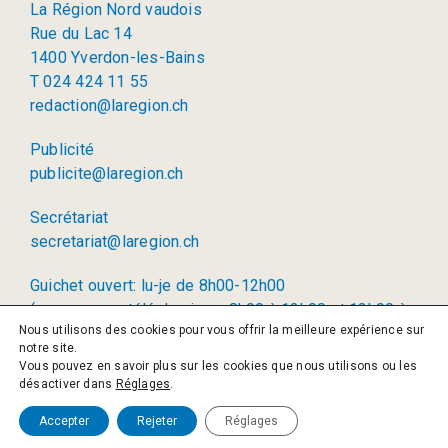
La Région Nord vaudois
Rue du Lac 14
1400 Yverdon-les-Bains
T 024 424 11 55
redaction@laregion.ch
Publicité
publicite@laregion.ch
Secrétariat
secretariat@laregion.ch
Guichet ouvert: lu-je de 8h00-12h00
(permanence téléphonique: 8h00 à 12h00 et 13h00 à
Nous utilisons des cookies pour vous offrir la meilleure expérience sur
17h00)
notre site.
Vous pouvez en savoir plus sur les cookies que nous utilisons ou les
© 2026 La Région SA
désactiver dans
Réglages
.
Politique de confidentialité
Accepter
Rejeter
Réglages