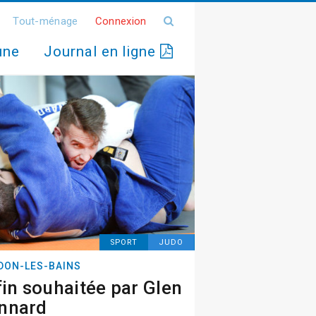
Tout-ménage
Connexion
une
Journal en ligne
SPORT
JUDO
DON-LES-BAINS
fin souhaitée par Glen
nnard