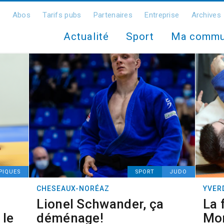
Abos
Tarifs pubs
Partenaires
Entreprise
Archives
Actualité
Sport
Ma comm
PIQUES
SPORT
JUDO
CHESEAUX-NORÉAZ
YVER
Lionel Schwander, ça
La 
 le
déménage!
Mo