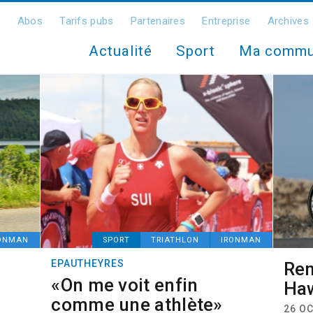
Abos
Tarifs pubs
Partenaires
Entreprise
Archives
Actualité
Sport
Ma comm
ONMAN
SPORT
TRIATHLON
IRONMAN
EPAUTHEYRES
Ren
«On me voit enfin
Haw
comme une athlète»
26 OC