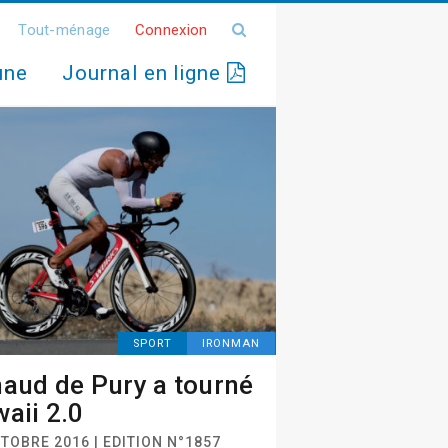
Tout-ménage
Connexion
une
Journal en ligne
SPORT
IRONMAN
aud de Pury a tourné
aii 2.0
TOBRE 2016 | EDITION N°1857