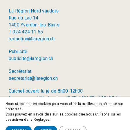
La Région Nord vaudois
Rue du Lac 14
1400 Yverdon-les-Bains
T 024 424 11 55
redaction@laregion.ch
Publicité
publicite@laregion.ch
Secrétariat
secretariat@laregion.ch
Guichet ouvert: lu-je de 8h00-12h00
(permanence téléphonique: 8h00 à 12h00 et 13h00 à
Nous utilisons des cookies pour vous offrir la meilleure expérience sur
17h00)
notre site.
Vous pouvez en savoir plus sur les cookies que nous utilisons ou les
© 2026 La Région SA
désactiver dans
Réglages
.
Politique de confidentialité