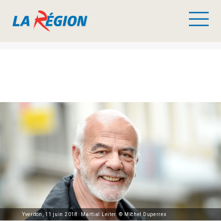
Yverdon, 11 juin 2018. Martial Leiter. © Michel Duperrex