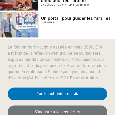
choc pour leur promo
23 DÉCEMBRE 2019 | EDITION N°2649
Un portail pour guider les familles
3 FÉVRIER 2016
La Région Nord vaudois est née en mars 2006. Elle
est fruit de la réflexion d’un groupe de journalistes,
appuyés par des personnalités du Nord vaudois, qui
regrettaient la disparition de La Presse Nord vaudois,
quotidien édité par la Société anonyme du Journal
d’Yverdon (SAJY), créée en 1901.
En savoir plus
Tarifs publicitaires
S’inscrire à la newsletter