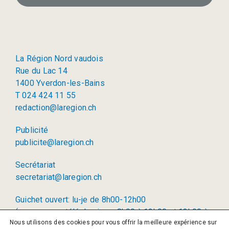
La Région Nord vaudois
Rue du Lac 14
1400 Yverdon-les-Bains
T 024 424 11 55
redaction@laregion.ch
Publicité
publicite@laregion.ch
Secrétariat
secretariat@laregion.ch
Guichet ouvert: lu-je de 8h00-12h00
(permanence téléphonique: 8h00 à 12h00 et 13h00 à
Nous utilisons des cookies pour vous offrir la meilleure expérience sur
17h00)