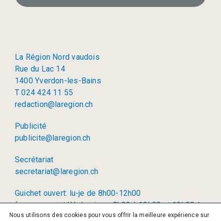
La Région Nord vaudois
Rue du Lac 14
1400 Yverdon-les-Bains
T 024 424 11 55
redaction@laregion.ch
Publicité
publicite@laregion.ch
Secrétariat
secretariat@laregion.ch
Guichet ouvert: lu-je de 8h00-12h00
(permanence téléphonique: 8h00 à 12h00 et 13h00 à
Nous utilisons des cookies pour vous offrir la meilleure expérience sur
17h00)