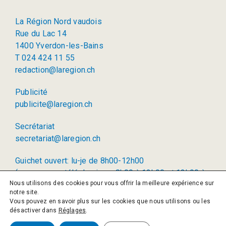
La Région Nord vaudois
Rue du Lac 14
1400 Yverdon-les-Bains
T 024 424 11 55
redaction@laregion.ch
Publicité
publicite@laregion.ch
Secrétariat
secretariat@laregion.ch
Guichet ouvert: lu-je de 8h00-12h00
(permanence téléphonique: 8h00 à 12h00 et 13h00 à
Nous utilisons des cookies pour vous offrir la meilleure expérience sur
17h00)
notre site.
Vous pouvez en savoir plus sur les cookies que nous utilisons ou les
© 2026 La Région SA
désactiver dans
Réglages
.
Politique de confidentialité