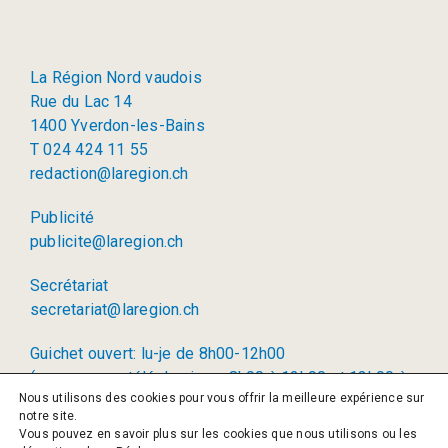
La Région Nord vaudois
Rue du Lac 14
1400 Yverdon-les-Bains
T 024 424 11 55
redaction@laregion.ch
Publicité
publicite@laregion.ch
Secrétariat
secretariat@laregion.ch
Guichet ouvert: lu-je de 8h00-12h00
(permanence téléphonique: 8h00 à 12h00 et 13h00 à
Nous utilisons des cookies pour vous offrir la meilleure expérience sur
17h00)
notre site.
Vous pouvez en savoir plus sur les cookies que nous utilisons ou les
© 2026 La Région SA