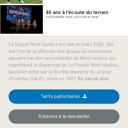
40 ans à l’écoute du terrain
9 DÉCEMBRE 2024 | EDITION N°3848
La Région Nord vaudois est née en mars 2006. Elle
est fruit de la réflexion d’un groupe de journalistes,
appuyés par des personnalités du Nord vaudois, qui
regrettaient la disparition de La Presse Nord vaudois,
quotidien édité par la Société anonyme du Journal
d’Yverdon (SAJY), créée en 1901.
En savoir plus
Tarifs publicitaires
S’inscrire à la newsletter