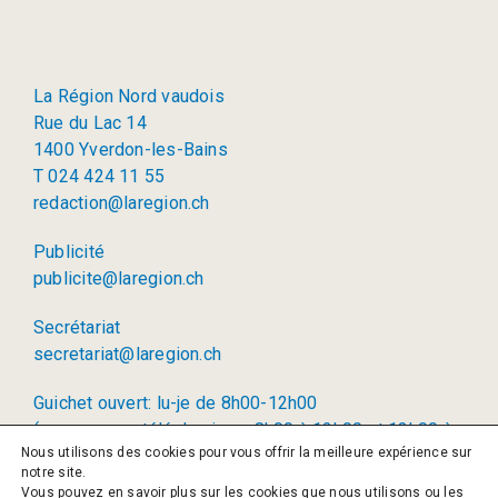
La Région Nord vaudois
Rue du Lac 14
1400 Yverdon-les-Bains
T 024 424 11 55
redaction@laregion.ch
Publicité
publicite@laregion.ch
Secrétariat
secretariat@laregion.ch
Guichet ouvert: lu-je de 8h00-12h00
(permanence téléphonique: 8h00 à 12h00 et 13h00 à
Nous utilisons des cookies pour vous offrir la meilleure expérience sur
17h00)
notre site.
Vous pouvez en savoir plus sur les cookies que nous utilisons ou les