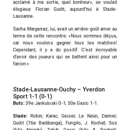
acclamé à ma sortie, quel bonheur», se voulait
élogieux Florian Gudit, aujourd’hui à Stade-
Lausanne.
Sacha Margairaz, lui, avait un arrière-goût amer au
terme de cette rencontre: «Nous sommes déçus,
car nous voulons gagner tous les matches!
Cependant, il y a du positif. C’est incroyable
d’avoir des joueurs qui se battent ainsi pour un
fanion.»
Stade-Lausanne-Ouchy – Yverdon
Sport 1-1 (0-1)
Buts:
39e Jankuloski 0-1; 50e Gasic 1-1.
Stade:
Robin; Karac, Geiser, Le Neün, Danner;
Gudit (76e Badibanga), Fungilo, J. Rochat; Sos
(64e Ngindu), Tebib, Gasic (64e A. Rochat).