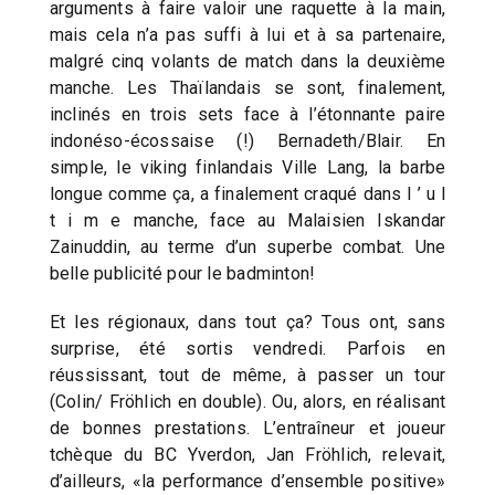
arguments à faire valoir une raquette à la main,
mais cela n’a pas suffi à lui et à sa partenaire,
malgré cinq volants de match dans la deuxième
manche. Les Thaïlandais se sont, finalement,
inclinés en trois sets face à l’étonnante paire
indonéso-écossaise (!) Bernadeth/Blair. En
simple, le viking finlandais Ville Lang, la barbe
longue comme ça, a finalement craqué dans l ’ u l
t i m e manche, face au Malaisien Iskandar
Zainuddin, au terme d’un superbe combat. Une
belle publicité pour le badminton!
Et les régionaux, dans tout ça? Tous ont, sans
surprise, été sortis vendredi. Parfois en
réussissant, tout de même, à passer un tour
(Colin/ Fröhlich en double). Ou, alors, en réalisant
de bonnes prestations. L’entraîneur et joueur
tchèque du BC Yverdon, Jan Fröhlich, relevait,
d’ailleurs, «la performance d’ensemble positive»