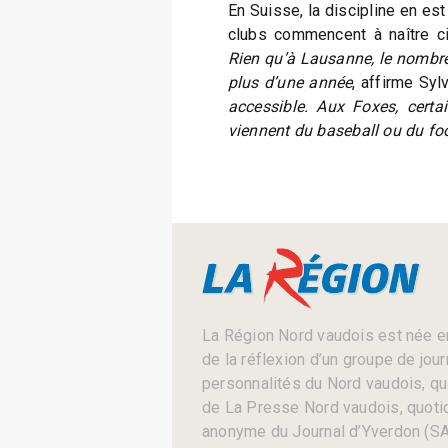
En Suisse, la discipline en es
clubs commencent à naître ci
Rien qu’à Lausanne, le nombre
plus d’une année
, affirme Syl
accessible. Aux Foxes, certai
viennent du baseball ou du fo
La Région Nord vaudois est née en
de la réflexion d’un groupe de jou
personnalités du Nord vaudois, qui 
de La Presse Nord vaudois, quotid
anonyme du Journal d’Yverdon (SA