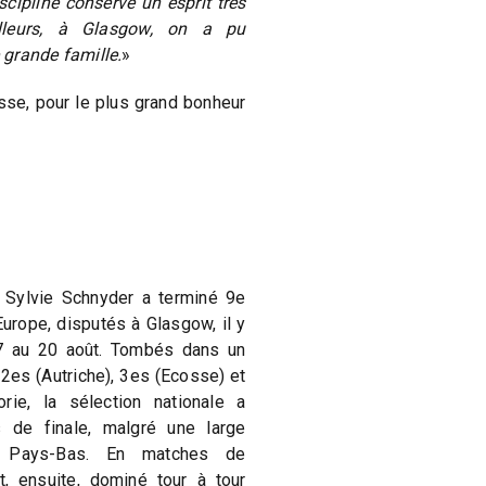
scipline conserve un esprit très
ailleurs, à Glasgow, on a pu
e grande famille.
»
isse, pour le plus grand bonheur
 Sylvie Schnyder a terminé 9e
urope, disputés à Glasgow, il y
17 au 20 août. Tombés dans un
 2es (Autriche), 3es (Ecosse) et
rie, la sélection nationale a
 de finale, malgré une large
es Pays-Bas. En matches de
, ensuite, dominé tour à tour