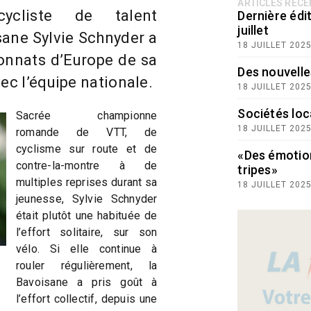
ARTICLES RÉC
ycliste de talent
Dernière édit
juillet
sane Sylvie Schnyder a
18 JUILLET 202
onnats d’Europe de sa
Des nouvelle
ec l’équipe nationale.
18 JUILLET 202
Sociétés loc
Sacrée championne
18 JUILLET 202
romande de VTT, de
cyclisme sur route et de
«Des émotio
contre-la-montre à de
tripes»
multiples reprises durant sa
18 JUILLET 202
jeunesse, Sylvie Schnyder
était plutôt une habituée de
l’effort solitaire, sur son
vélo. Si elle continue à
rouler régulièrement, la
Bavoisane a pris goût à
l’effort collectif, depuis une