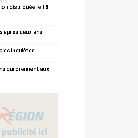
ENTS
ion distribuée le 18
5
s après deux ans
5
ales inquiètes
5
ns qui prennent aux
5