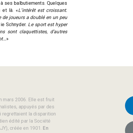
t à ses balbutiements. Quelques
 et là. «
L’intérêt est croissant.
 de joueurs a doublé en un peu
vie Schnyder.
Le sport est hyper
ns sont claquettistes, d’autres
ot…
»
 mars 2006. Elle est fruit
rnalistes, appuyés par des
regrettaient la disparition
ien édité par la Société
JY), créée en 1901.
En