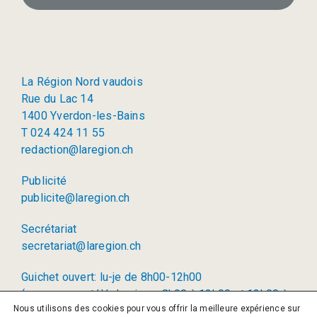
La Région Nord vaudois
Rue du Lac 14
1400 Yverdon-les-Bains
T 024 424 11 55
redaction@laregion.ch
Publicité
publicite@laregion.ch
Secrétariat
secretariat@laregion.ch
Guichet ouvert: lu-je de 8h00-12h00
(permanence téléphonique: 8h00 à 12h00 et 13h00 à
Nous utilisons des cookies pour vous offrir la meilleure expérience sur
17h00)