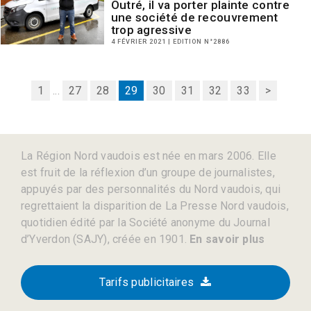
Outré, il va porter plainte contre
une société de recouvrement
trop agressive
4 FÉVRIER 2021 | EDITION N°2886
1
...
27
28
29
30
31
32
33
>
La Région Nord vaudois est née en mars 2006. Elle
est fruit de la réflexion d’un groupe de journalistes,
appuyés par des personnalités du Nord vaudois, qui
regrettaient la disparition de La Presse Nord vaudois,
quotidien édité par la Société anonyme du Journal
d’Yverdon (SAJY), créée en 1901.
En savoir plus
Tarifs publicitaires