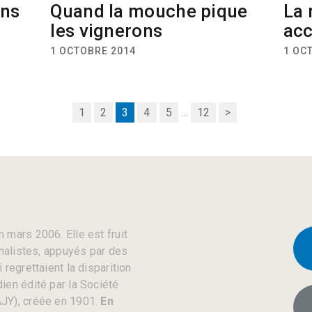
ans
Quand la mouche pique
La 
les vignerons
acc
1 OCTOBRE 2014
1 OC
1
2
3
4
5
...
12
>
 mars 2006. Elle est fruit
rnalistes, appuyés par des
regrettaient la disparition
ien édité par la Société
JY), créée en 1901.
En