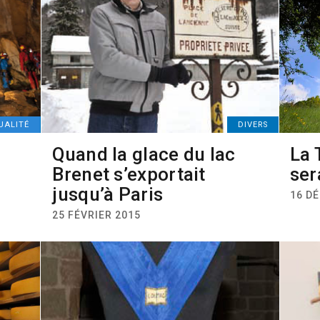
UALITÉ
DIVERS
Quand la glace du lac
La 
Brenet s’exportait
ser
jusqu’à Paris
16 D
25 FÉVRIER 2015