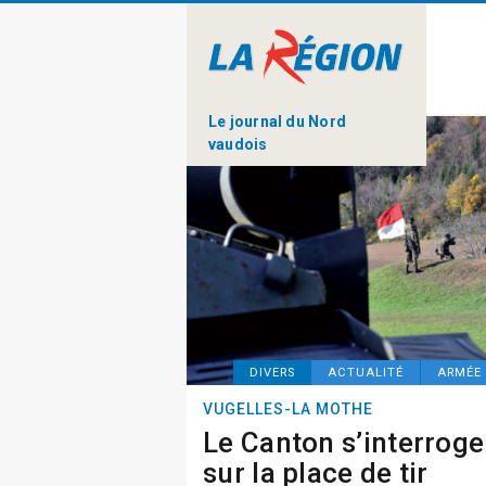
Le journal du Nord
vaudois
DIVERS
ACTUALITÉ
ARMÉE 
VUGELLES-LA MOTHE
Le Canton s’interroge
sur la place de tir