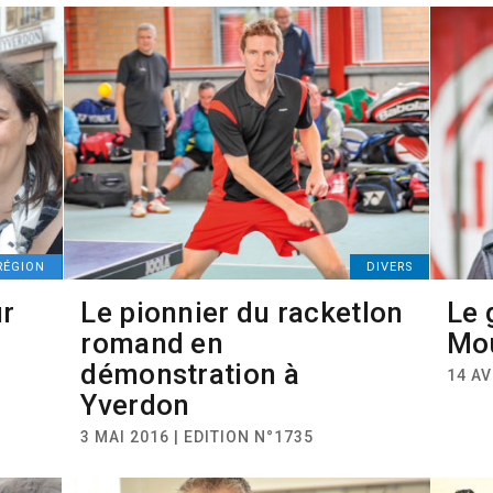
RÉGION
DIVERS
ur
Le pionnier du racketlon
Le 
romand en
Mou
démonstration à
14 AV
Yverdon
3 MAI 2016 | EDITION N°1735