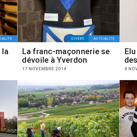
UALITÉ
DIVERS
ACTUALITÉ
 la
La franc-maçonnerie se
Elu
dévoile à Yverdon
des
17 NOVEMBRE 2014
4 NO