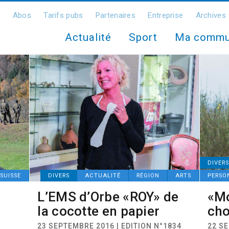
Abos
Tarifs pubs
Partenaires
Entreprise
Archives
Actualité
Sport
Ma comm
DIVERS
SUISSE
DIVERS
ACTUALITÉ
RÉGION
ARTS
PERSO
L’EMS d’Orbe «ROY» de
«Mo
la cocotte en papier
cho
23 SEPTEMBRE 2016 | EDITION N°1834
22 SE