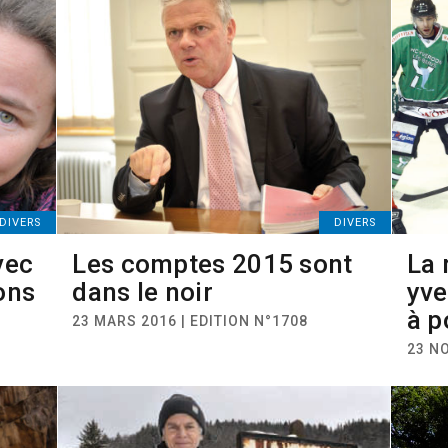
DIVERS
DIVERS
vec
Les comptes 2015 sont
La 
ons
dans le noir
yve
à p
23 MARS 2016 | EDITION N°1708
23 N