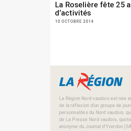
La Roselière fête 25 
d’activités
10 OCTOBRE 2014
La Région Nord vaudois est née en
de la réflexion d’un groupe de jou
personnalités du Nord vaudois, qui 
de La Presse Nord vaudois, quotid
anonyme du Journal d’Yverdon (SA