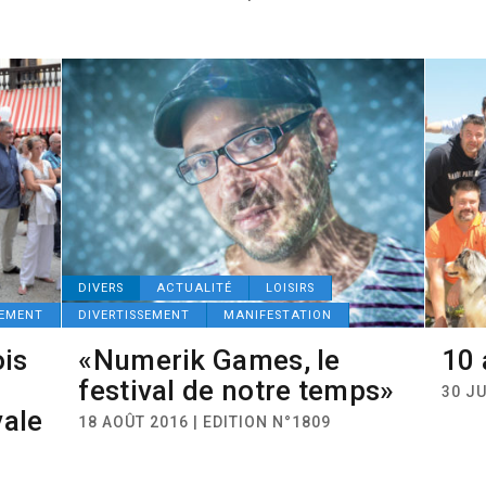
DIVERS
ACTUALITÉ
LOISIRS
EMENT
DIVERTISSEMENT
MANIFESTATION
is
«Numerik Games, le
10 
festival de notre temps»
30 JU
ale
18 AOÛT 2016 | EDITION N°1809