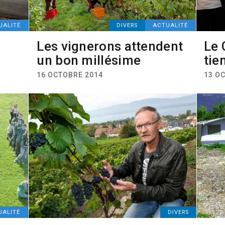
UALITÉ
DIVERS
ACTUALITÉ
Les vignerons attendent
Le 
un bon millésime
tie
16 OCTOBRE 2014
13 O
UALITÉ
DIVERS