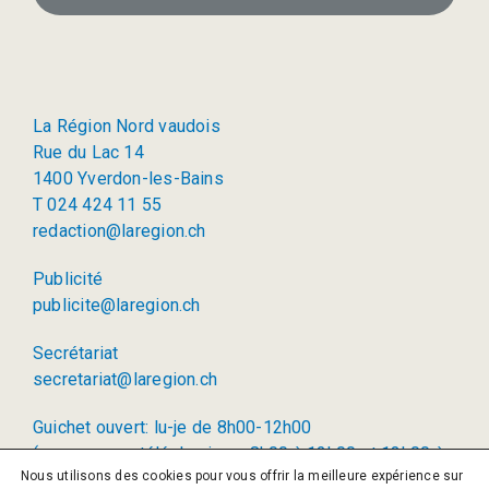
La Région Nord vaudois
Rue du Lac 14
1400 Yverdon-les-Bains
T 024 424 11 55
redaction@laregion.ch
Publicité
publicite@laregion.ch
Secrétariat
secretariat@laregion.ch
Guichet ouvert: lu-je de 8h00-12h00
(permanence téléphonique: 8h00 à 12h00 et 13h00 à
Nous utilisons des cookies pour vous offrir la meilleure expérience sur
17h00)